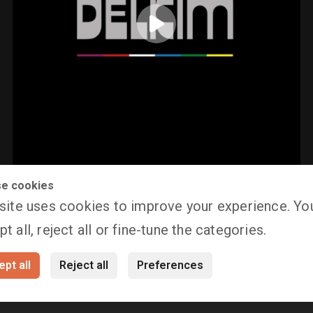
e cookies
 site uses cookies to improve your experience. Yo
t all, reject all or fine-tune the categories.
pt all
Reject all
Preferences
Terms &
Datenschutzbestimmungen
Consent
My
Conditions
Preferences
acc