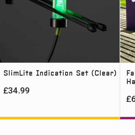
SlimLite Indication Set (Clear)
Fa
Ha
£
34.99
£