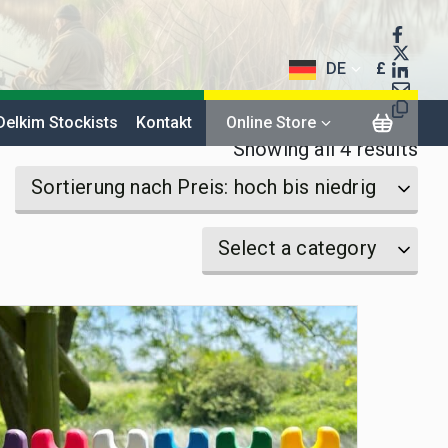
DE
£
$
Delkim Stockists
Kontakt
Online Store
Sor
€
Showing all 4 results
by
Sortierung nach Preis: hoch bis niedrig
pri
Select
Select
Select a category
hig
a
a
category
to
category
lo