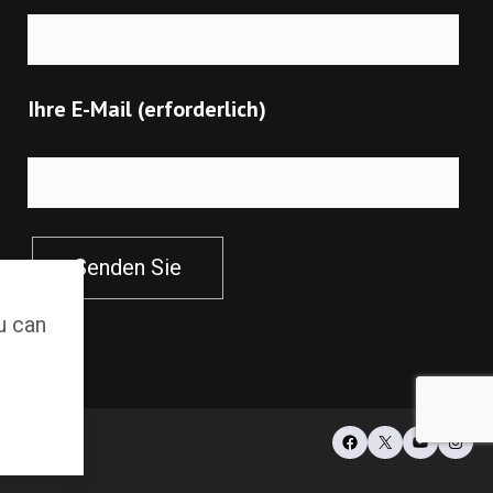
Ihre E-Mail (erforderlich)
Senden Sie
u can
Facebook
X
YouTub
Inst
ount