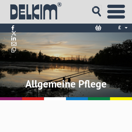
£
$
€
Allgemeine Pflege