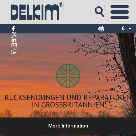
£
$
€
RÜCKSENDUNGEN UND REPARATUREN
IN GROSSBRITANNIEN
More Information