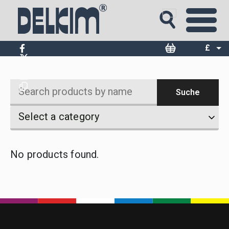
Silber
£
$
€
Suche
Search
Select
Select
Select a category
products
a
a
by
category
category
name
No products found.