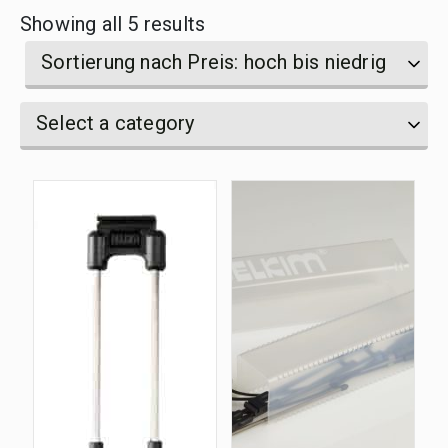
Sorted
Showing all 5 results
by
name
by
Sortierung nach Preis: hoch bis niedrig
price:
Select
Select
Select a category
high
a
a
category
to
category
low