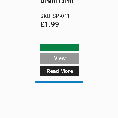
Drahtform
SKU:
SP-011
£
1.99
View
Read More
:
DuoCarb
Wire
Form