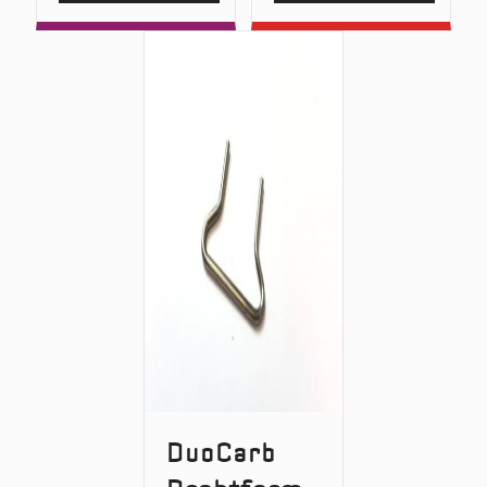
D-
Duocar
Stak™
Base
Add-
On
Weights
Pack
DuoCarb