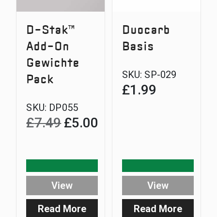
D-Stak™
Duocarb
Add-On
Basis
Gewichte
SKU:
SP-029
Pack
£
1.99
SKU:
DP055
£
7.49
£
5.00
Original
Current
price
price
was:
is:
£7.49.
£5.00.
View
View
Read More
Read More
:
: