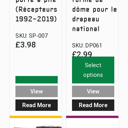
(Récepteurs
dôme pour le
1992-2019)
drapeau
national
SKU:
SP-007
£
3.98
SKU:
DP061
£
2.99
Select
options
View
View
Read More
Read More
:
:
Battery
Nationa
Door
Flag