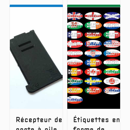
Rx-
Digital
D
Receive
Button
Battery
Guard
Door
Récepteur de
Étiquettes en
porte à pile
forme de