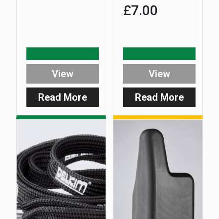
£
7.00
View
View
Read More
Read More
:
:
Digital
Rx
Receiver
Clear
Moulded
Case
Clear
–
Hard
Fits
Case
all
Plus