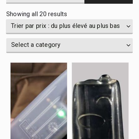
products
Sorted
Showing all 20 results
by
name
by
Trier par prix : du plus élevé au plus bas
price:
Select
Select
Select a category
high
a
a
category
to
category
low