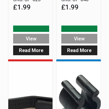
£
1.99
£
1.99
View
View
Read More
Read More
:
:
Rx-
Rx-
D
D
Velcro
Lanyard
Strip
Clip