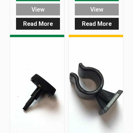
View
View
Read More
Read More
:
:
Rx-
Rx-
D
D
Belt
Banksti
Clip
Clip