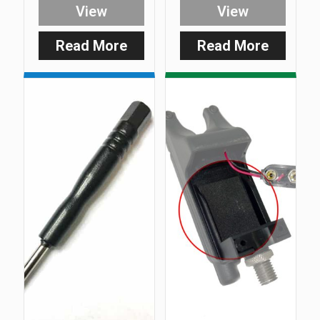
View
View
Read More
Read More
:
:
Receiver
Rx-
Belt
D
Clip
Control
(Receivers
Knob
1992-
2019)