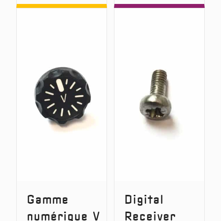
Screwdriver
Battery
Compar
Foam
Gamme
Digital
numérique V
Receiver