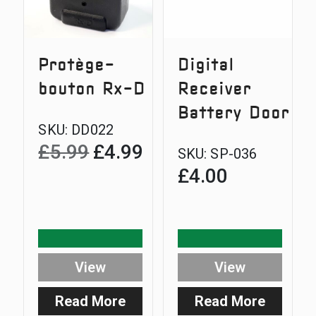
Protège-
Digital
bouton Rx-D
Receiver
Battery Door
SKU:
DD022
£
5.99
£
4.99
Original
Current
SKU:
SP-036
£
4.00
price
price
was:
is:
£5.99.
£4.99.
View
View
Read More
Read More
:
: