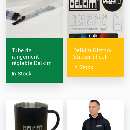
£
3.99
Tube de
Delkim History
£
5.99
rangement
Sticker Sheet
réglable Delkim
In Stock
In Stock