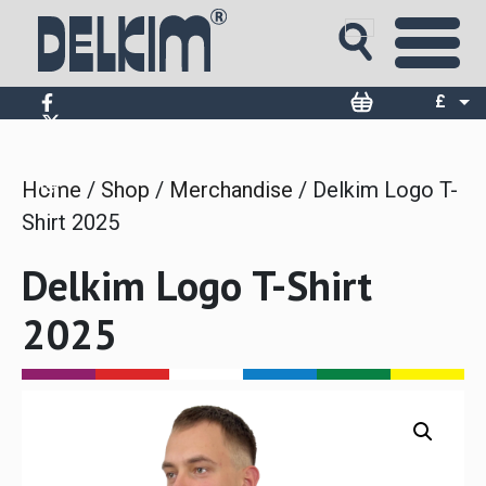
Skip
to
content
£
$
€
Home
/
Shop
/
Merchandise
/ Delkim Logo T-
Shirt 2025
Delkim Logo T-Shirt
2025