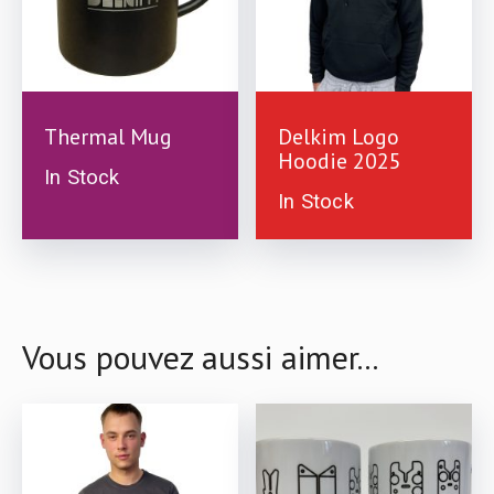
£
10.00
£
39.99
Thermal Mug
Delkim Logo
Hoodie 2025
In Stock
In Stock
This
product
has
Vous pouvez aussi aimer...
multiple
variants.
The
options