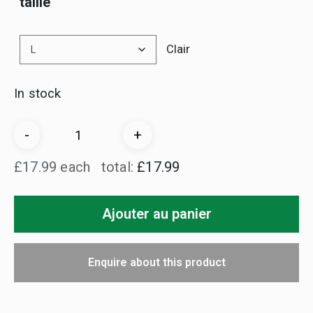
taille
Clair
In stock
Delkim
-
+
Logo
£17.99 each
total:
£17.99
T-
Shirt
Ajouter au panier
2025
quantity
Enquire about this product