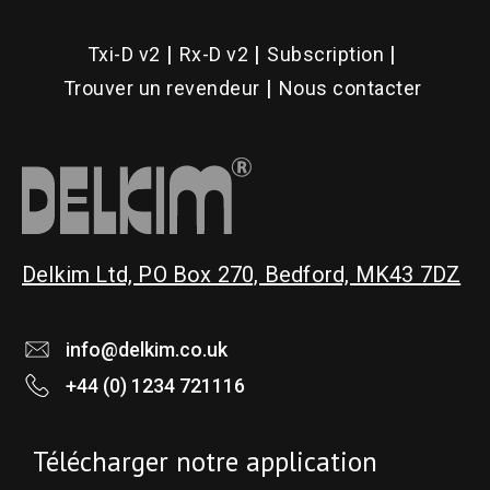
options
options
Txi-D v2
Rx-D v2
Subscription
may
may
Trouver un revendeur
Nous contacter
be
be
chosen
chosen
on
on
the
the
product
product
Delkim Ltd, PO Box 270, Bedford, MK43 7DZ
page
page
info@delkim.co.uk
+44 (0) 1234 721116
Télécharger notre application