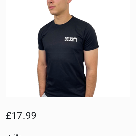
£
17.99