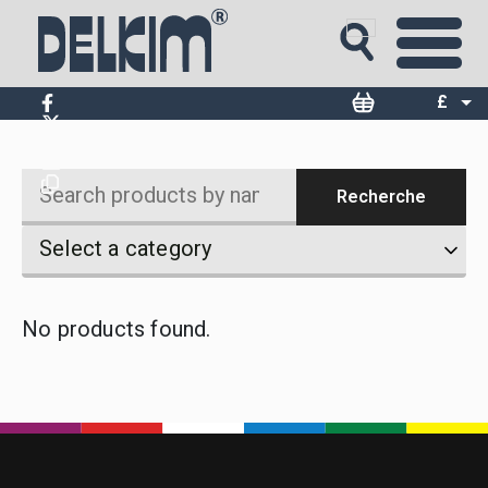
Set vert opale
£
$
€
Recherche
Search
Select
Select
Select a category
products
a
a
by
category
category
name
No products found.