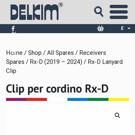
Skip
to
content
£
$
€
Home
/
Shop
/
All Spares
/
Receivers
Spares
/
Rx-D (2019 – 2024)
/ Rx-D Lanyard
Clip
Clip per cordino Rx-D