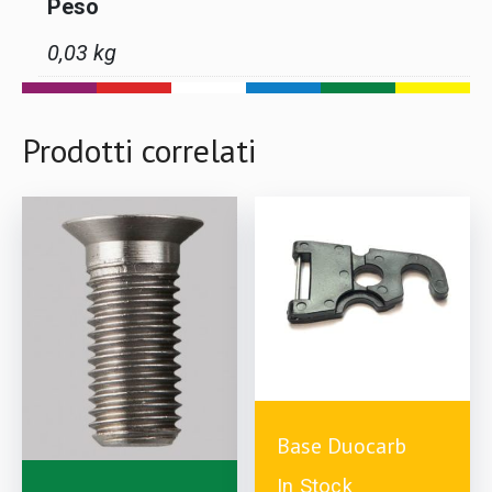
Peso
0,03 kg
Prodotti correlati
£
1.99
Base Duocarb
In Stock