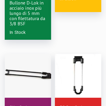
Bullone D-Lok in
acciaio inox più
lungo di 5 mm
£
4.99
con filettatura da
3/8 BSF
In Stock