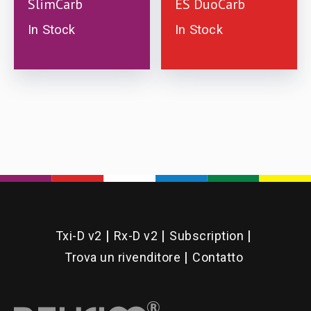
£
10.00
£
10.00
SlimCarb
ES DuoCarb
In Stock
In Stock
This
product
has
multiple
variants.
The
options
may
Txi-D v2
Rx-D v2
Subscription
be
Trova un rivenditore
Contatto
chosen
on