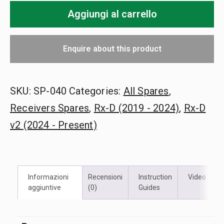
Aggiungi al carrello
cordino
Rx-
D
Enquire about this product
SKU:
SP-040
Categories:
All Spares
,
Receivers Spares
,
Rx-D (2019 - 2024)
,
Rx-D
v2 (2024 - Present)
Informazioni
Recensioni
Instruction
Video
aggiuntive
(0)
Guides