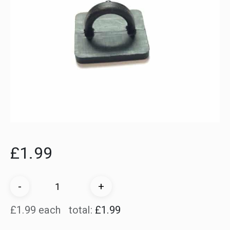
£
1.99
Quantità
-
+
di
£1.99 each
total:
£1.99
clip
per