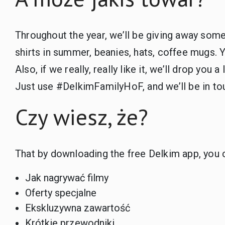
Throughout the year, we’ll be giving away some
shirts in summer, beanies, hats, coffee mugs. Y
Also, if we really, really like it, we’ll drop yo
Just use #DelkimFamilyHoF, and we’ll be in tou
Czy wiesz, że?
That by downloading the free Delkim app, you c
Jak nagrywać filmy
Oferty specjalne
Ekskluzywna zawartość
Krótkie przewodniki