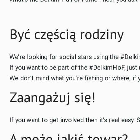
Być częścią rodziny
We’re looking for social stars using the #Delk
If you want to be part of the #DelkimHoF, just u
We don’t mind what you’re fishing or where, if 
Zaangażuj się!
If you want to get involved then it’s real easy
A może jakiś towar?