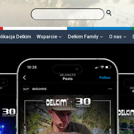
likacja Delkim
Wsparcie
Delkim Family
O nas