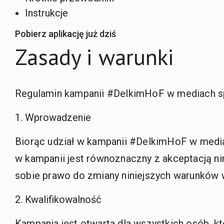
Instrukcje
Pobierz aplikację już dziś
Zasady i warunki
Regulamin kampanii #DelkimHoF w mediach 
Wprowadzenie
Biorąc udział w kampanii #DelkimHoF w media
w kampanii jest równoznaczny z akceptacją ni
sobie prawo do zmiany niniejszych warunkó
Kwalifikowalność
Kampania jest otwarta dla wszystkich osób, k