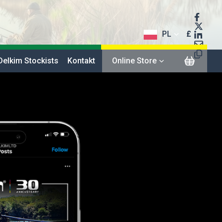
PL
£
$
Delkim Stockists
Kontakt
Online Store
€