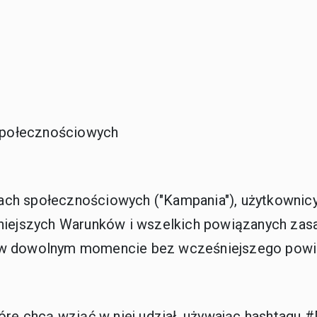
społecznościowych
ch społecznościowych ("Kampania"), użytkownicy w
niejszych Warunków i wszelkich powiązanych zasad
w w dowolnym momencie bez wcześniejszego powi
tóre chcą wziąć w niej udział, używając hashtagu