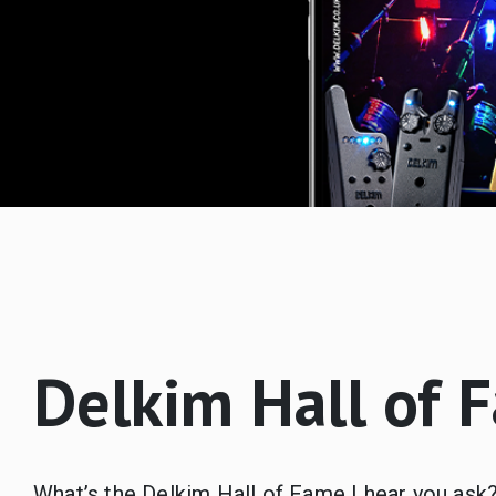
Delkim Hall of 
What’s the Delkim Hall of Fame I hear you ask?