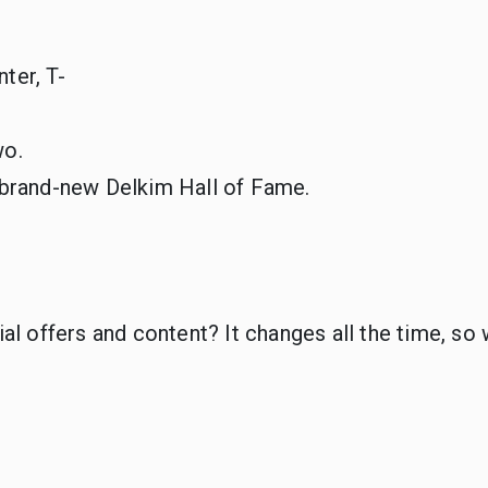
ter, T-
wo.
r brand-new Delkim Hall of Fame.
l offers and content? It changes all the time, so