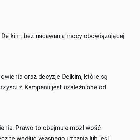
ła Delkim, bez nadawania mocy obowiązującej
owienia oraz decyzje Delkim, które są
zyści z Kampanii jest uzależnione od
enia. Prawo to obejmuje możliwość
eczne według własnego uznania lub jeśli