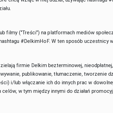
ziału.
ub filmy ("Treści") na platformach mediów społe
 hashtagu #DelkimHoF. W ten sposób uczestnicy wy
elają firmie Delkim bezterminowej, nieodpłatnej,
wywanie, publikowanie, tłumaczenie, tworzenie dz
ęści) i/lub włączanie ich do innych prac w dowolne
ch celów, w tym między innymi do działań promocy