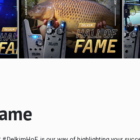
Fame
 #DelkimHoF is our way of highlighting your succes