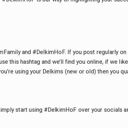
imFamily and #DelkimHoF. If you post regularly on
se this hashtag and we’ll find you online, if we lik
you’re using your Delkims (new or old) then you qua
. Simply start using #DelkimHoF over your socials a