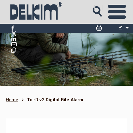
£
$
€
Home
Txi-D v2 Digital Bite Alarm