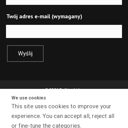
Twój adres e-mail (wymagany)
Wyślij
©
2026
Delkim Ltd
We use cookies
Sitemap
This site uses cookies to improve your
Facebook
experience. You can accept all, reject all
X
Website Design by Freetimers
or fine-tune the categories.