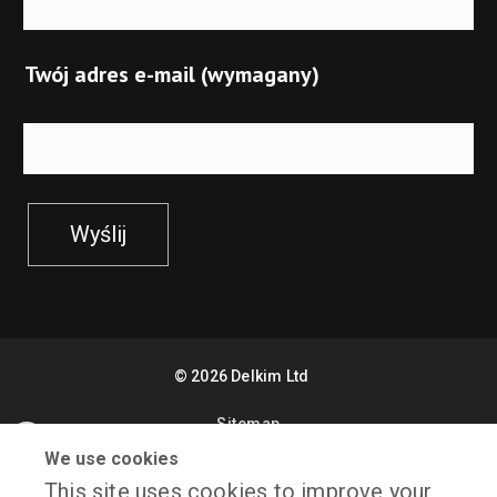
Twój adres e-mail (wymagany)
Wyślij
©
2026
Delkim Ltd
Sitemap
Facebook
We use cookies
X
Website Design by Freetimers
This site uses cookies to improve your