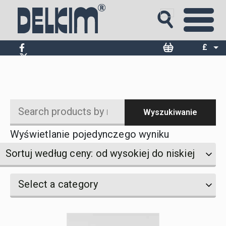
Standardowa waga 3g +
5g + 10g
£
$
€
Wyszukiwanie
Search
Wyświetlanie pojedynczego wyniku
products
by
Sortuj według ceny: od wysokiej do niskiej
name
Select
Select
Select a category
a
a
category
category