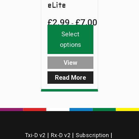
eLite
£
2.99
£
7.00
Price
-
range:
Select
£2.99
options
through
View
£7.00
Read More
:
‘C’
Slot
Weights
–
SlimLite/NiteLite
Txi-D v2
Rx-D v2
Subscription