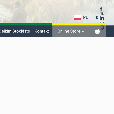
PL
£
$
Delkim Stockists
Kontakt
Online Store
€