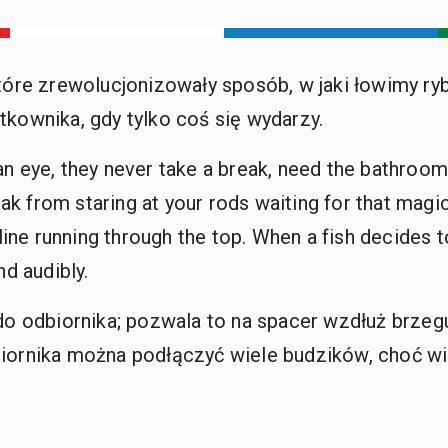
które zrewolucjonizowały sposób, w jaki łowimy ryb
tkownika, gdy tylko coś się wydarzy.
 eye, they never take a break, need the bathroom, 
break from staring at your rods waiting for that 
line running through the top. When a fish decides to
nd audibly.
 odbiornika; pozwala to na spacer wzdłuż brzegu
biornika można podłączyć wiele budzików, choć w