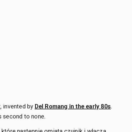
, invented by
Del Romang in the early 80s
.
 is second to none.
 które następnie omiata czujnik i włącza