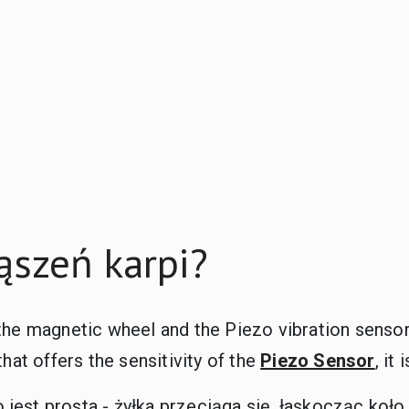
ąszeń karpi?
the magnetic wheel and the Piezo vibration sensor
hat offers the sensitivity of the
Piezo Sensor
, it
est prosta - żyłka przeciąga się, łaskocząc koło,