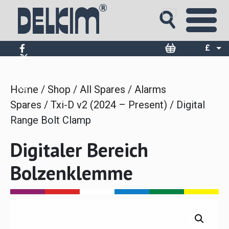
Skip
to
content
£
$
€
Home
/
Shop
/
All Spares
/
Alarms
Spares
/
Txi-D v2 (2024 – Present)
/ Digital
Range Bolt Clamp
Digitaler Bereich
Bolzenklemme