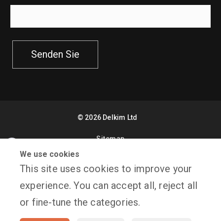
Senden Sie
©
2026
Delkim Ltd
Sitemap
Facebook
We use cookies
X
Website Design by Freetimers
This site uses cookies to improve your
YouTube
experience. You can accept all, reject all
Terms & Conditions
Datenschutzbestimmungen
or fine-tune the categories.
Instagram
Consent Preferences
My account