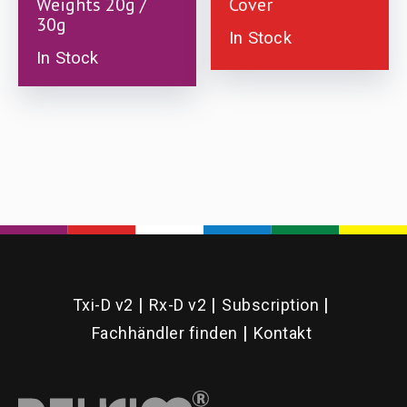
Weights 20g /
Cover
30g
on
In Stock
the
In Stock
product
This
page
product
has
multiple
variants.
The
options
Txi-D v2
Rx-D v2
Subscription
may
Fachhändler finden
Kontakt
be
chosen