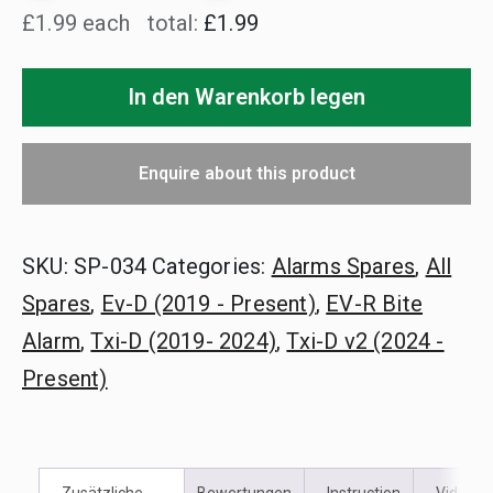
£1.99 each
total:
£1.99
Bolzenklemme
Menge
In den Warenkorb legen
Enquire about this product
SKU:
SP-034
Categories:
Alarms Spares
,
All
Spares
,
Ev-D (2019 - Present)
,
EV-R Bite
Alarm
,
Txi-D (2019- 2024)
,
Txi-D v2 (2024 -
Present)