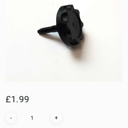
£
1.99
Anzahl
-
+
der