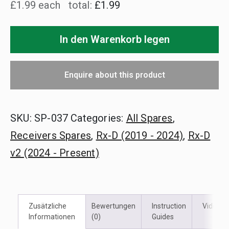
£1.99 each
total:
£1.99
Rx-
D-
In den Warenkorb legen
Kontrollknöpfe
Enquire about this product
SKU:
SP-037
Categories:
All Spares
,
Receivers Spares
,
Rx-D (2019 - 2024)
,
Rx-D
v2 (2024 - Present)
Zusätzliche
Bewertungen
Instruction
Videos
Informationen
(0)
Guides