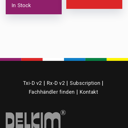
In Stock
This
product
has
multiple
variants.
The
options
Txi-D v2
Rx-D v2
Subscription
may
Fachhändler finden
Kontakt
be
chosen
on
the