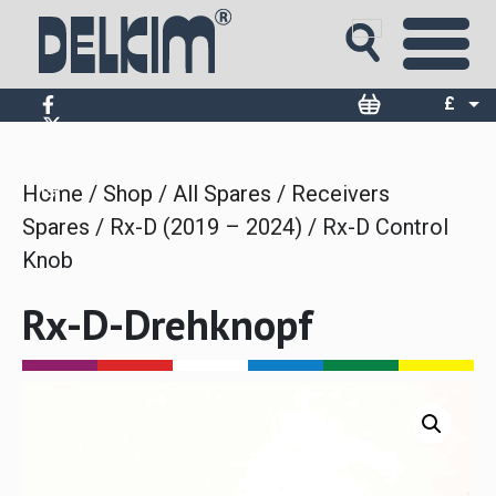
Skip
to
content
£
$
€
Home
/
Shop
/
All Spares
/
Receivers
Spares
/
Rx-D (2019 – 2024)
/ Rx-D Control
Knob
Rx-D-Drehknopf