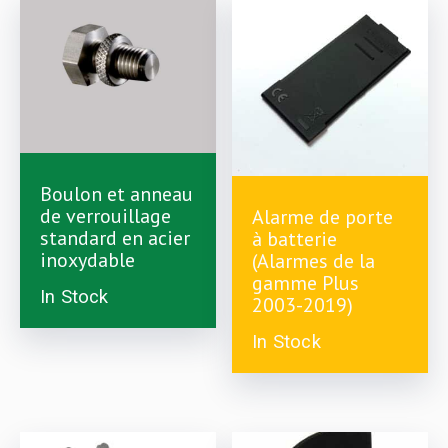
Boulon et anneau
de verrouillage
Alarme de porte
£
4.00
standard en acier
à batterie
inoxydable
(Alarmes de la
£
3.98
gamme Plus
In Stock
2003-2019)
In Stock