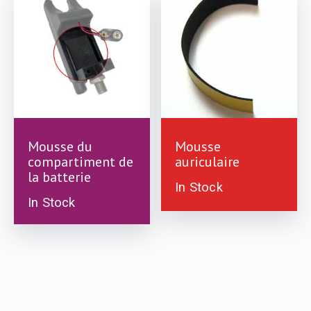
£
1.00
Mousse du
Mousse
£
1.00
compartiment de
auriculaire
la batterie
In Stock
In Stock