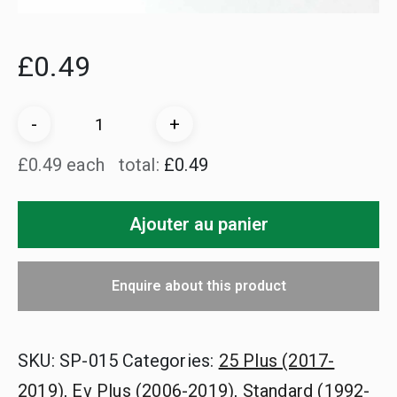
£
0.49
Vis
-
+
de
£0.49 each
total:
£0.49
serrage
des
Ajouter au panier
boulons
(Alarmes
de
Enquire about this product
la
gamme
Plus
SKU:
SP-015
Categories:
25 Plus (2017-
2003-
2019)
,
Ev Plus (2006-2019)
,
Standard (1992-