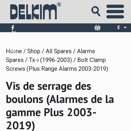
Skip
to
content
£
$
€
Home
/
Shop
/
All Spares
/
Alarms
Spares
/
Tx-i (1996-2003)
/ Bolt Clamp
Screws (Plus Range Alarms 2003-2019)
Vis de serrage des
boulons (Alarmes de la
gamme Plus 2003-
2019)