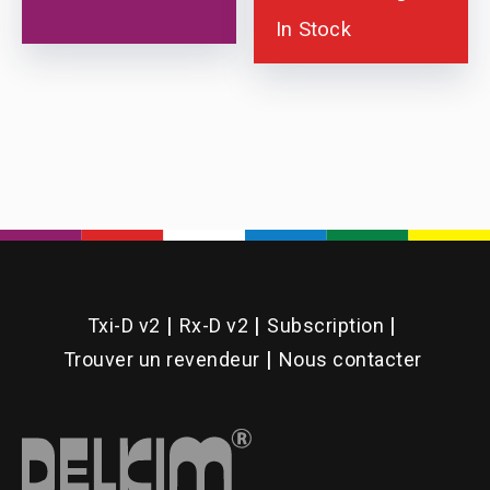
the
In Stock
product
page
Txi-D v2
Rx-D v2
Subscription
Trouver un revendeur
Nous contacter