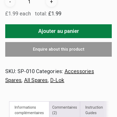
Quantité
-
+
de
£1.99 each
total:
£1.99
ressorts
D-
Ajouter au panier
Lok
Enquire about this product
SKU:
SP-010
Categories:
Accessories
Spares
,
All Spares
,
D-Lok
Informations
Commentaires
Instruction
Vid
complémentaires
(2)
Guides