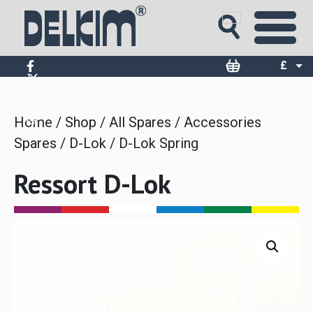
Skip
to
content
£
$
€
Home
/
Shop
/
All Spares
/
Accessories
Spares
/
D-Lok
/ D-Lok Spring
Ressort D-Lok