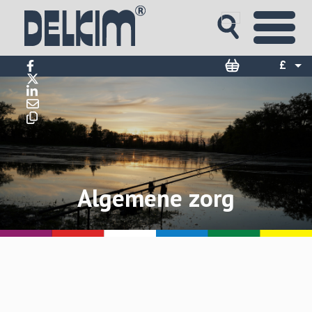
£
$
€
Algemene zorg