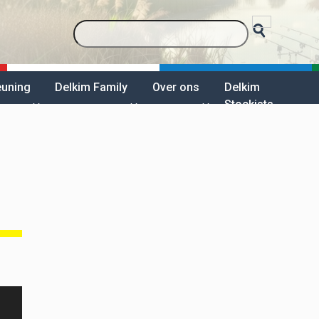
euning
Delkim Family
Over ons
Delkim
Stockists