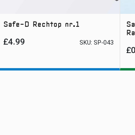
Safe-D Rechtop nr.1
Sa
Ra
£
4.99
SKU:
SP-043
£