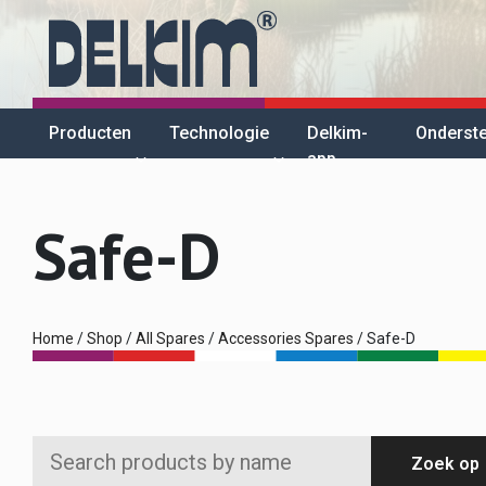
Producten
Technologie
Delkim-
Onderst
app
Safe-D
Home
/
Shop
/
All Spares
/
Accessories Spares
/ Safe-D
Search
Zoek op