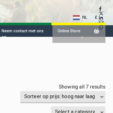
NL
£
$
Neem contact met ons
Online Store
op
€
Sor
Showing all 7 results
by
Sorteer op prijs: hoog naar laag
pri
Select
Select
Select a category
hig