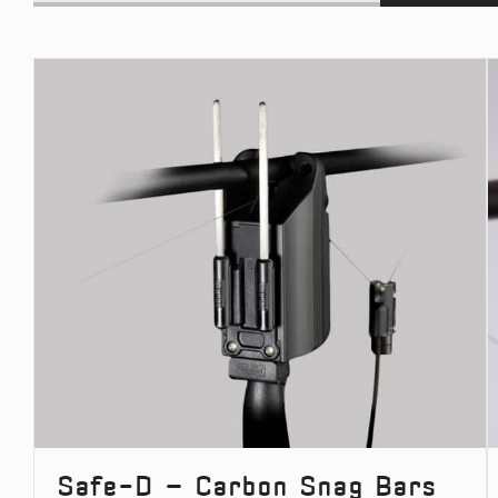
products
by
name
Safe-D – Carbon Snag Bars