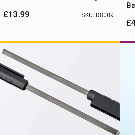
Ba
£
13.99
SKU:
DD009
£