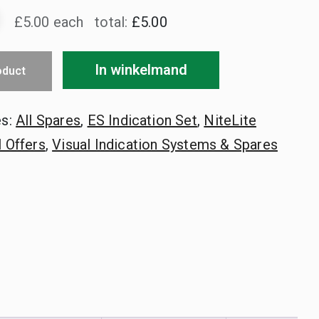
00.
£5.00 each
total:
£5.00
In winkelmand
oduct
eid
es:
All Spares
,
ES Indication Set
,
NiteLite
 Offers
,
Visual Indication Systems & Spares