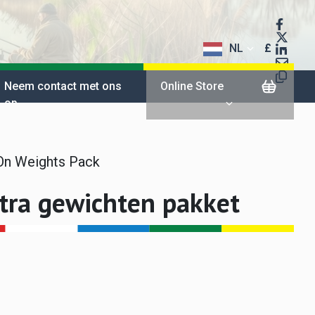
NL
£
$
Neem contact met ons
Online Store
op
€
On Weights Pack
ra gewichten pakket
rent
ce