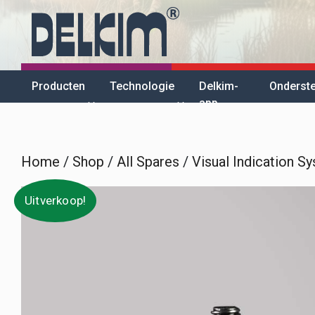
Skip
to
content
Producten
Technologie
Delkim-
Onderst
app
Home
/
Shop
/
All Spares
/
Visual Indication S
Uitverkoop!