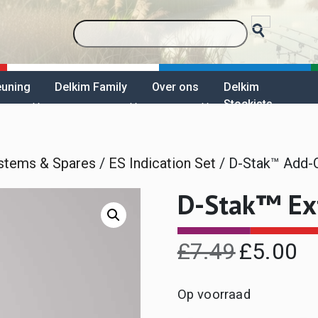
euning
Delkim Family
Over ons
Delkim
Stockists
ystems & Spares
/
ES Indication Set
/ D-Stak™ Add-
D-Stak™ Ext
£
7.49
£
5.00
Original
Cur
price
pri
Op voorraad
was:
is: