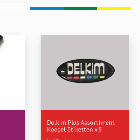
£
1.99
£
2.99
Delkim Plus Assortiment
Koepel Etiketten x 5