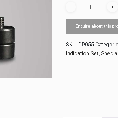
£7.49.
£5.
D-
-
+
Stak™
Opvulgewichten
Enquire about this pr
Verpakkingseenh
SKU:
DP055
Categori
Indication Set
,
Special