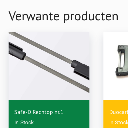
Verwante producten
£
4.99
Safe-D Rechtop nr.1
Duocar
In Stock
In Stoc