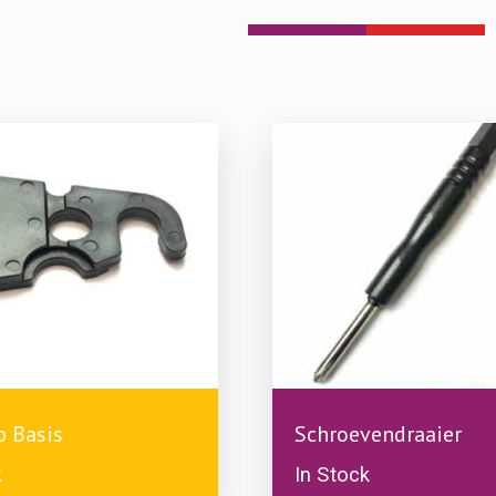
£
1.99
b Basis
Schroevendraaier
k
In Stock