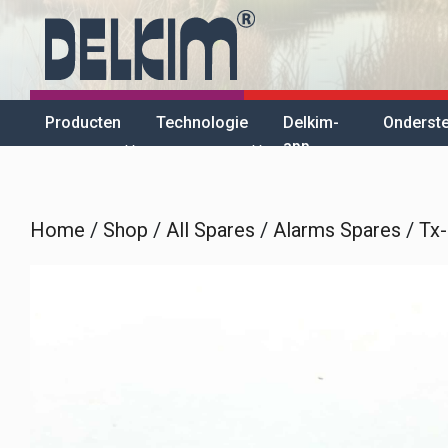
Skip
to
content
Producten
Technologie
Delkim-
Onderst
app
Home
/
Shop
/
All Spares
/
Alarms Spares
/
Tx-