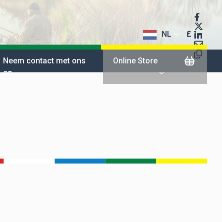
NL
£
$
Neem contact met ons
Online Store
op
€