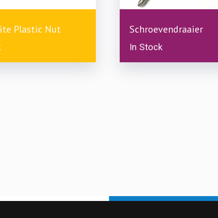
£
0.99
te Plastic Nut
Schroevendraaier
k
In Stock