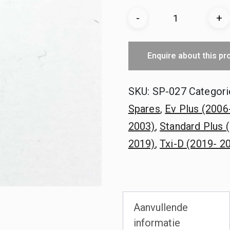
Aantal
-
+
bouten
Enquire about this pr
SKU:
SP-027
Categori
Spares
,
Ev Plus (2006
2003)
,
Standard Plus 
2019)
,
Txi-D (2019- 2
Aanvullende
informatie