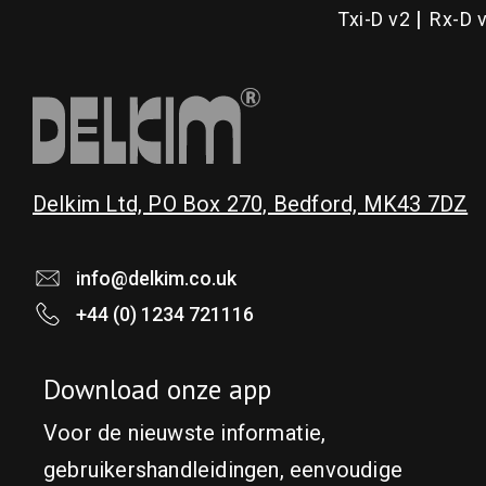
Txi-D v2
Rx-D 
chosen
on
the
product
page
Delkim Ltd, PO Box 270, Bedford, MK43 7DZ
info@delkim.co.uk
+44 (0) 1234 721116
Download onze app
Voor de nieuwste informatie,
gebruikershandleidingen, eenvoudige