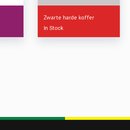
£
1.99
£
7.00
£
2.99
Zwarte harde koffer
In Stock