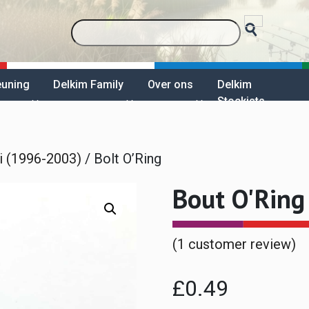
euning
Delkim Family
Over ons
Delkim
Stockists
i (1996-2003)
/ Bolt O’Ring
Bout O'Ring
(
1
customer review)
£
0.49