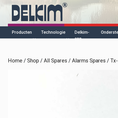
Skip
to
content
Producten
Technologie
Delkim-
Onderst
app
Home
/
Shop
/
All Spares
/
Alarms Spares
/
Tx-