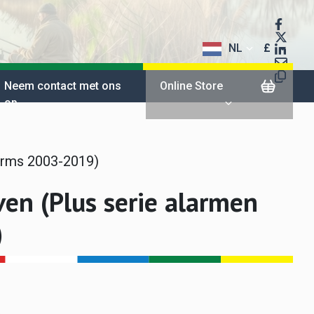
NL
£
$
Neem contact met ons
Online Store
op
€
arms 2003-2019)
en (Plus serie alarmen
)