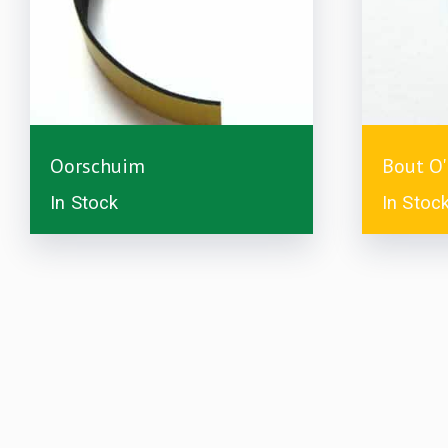
£
1.00
Oorschuim
Bout O
In Stock
In Stoc