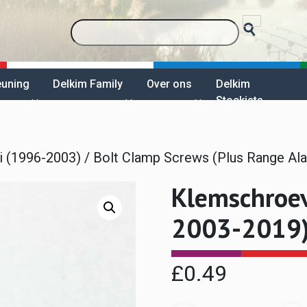
euning
Delkim Family
Over ons
Delkim
Stockists
i (1996-2003)
/ Bolt Clamp Screws (Plus Range Al
Klemschroev
2003-2019
£
0.49