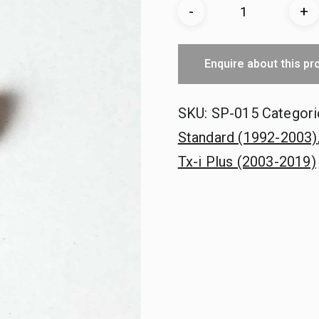
Boutklemschroev
-
+
(Plus
Range
Enquire about this pr
Alarms
2003-
SKU:
SP-015
Categori
2019)
hoeveelheid
Standard (1992-2003)
Tx-i Plus (2003-2019)