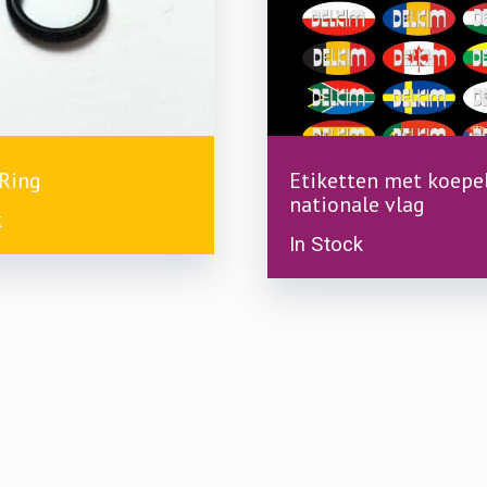
£
0.49
'Ring
Etiketten met koepe
nationale vlag
k
In Stock
This
product
has
multiple
variants.
The