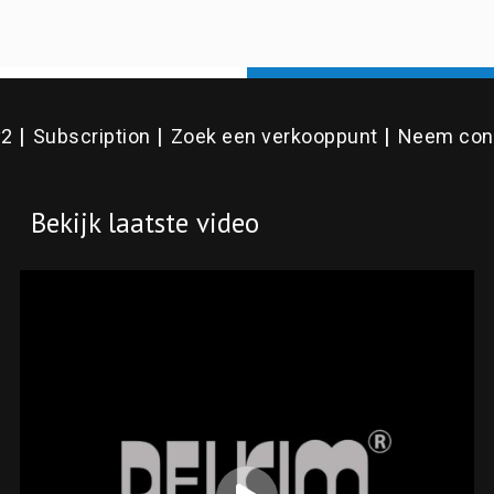
options
may
be
v2
Subscription
Zoek een verkooppunt
Neem cont
chosen
on
Bekijk laatste video
the
product
page